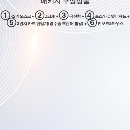
패키지 구성상품
①
②
③
④
K2키오스크 +
ZED ll +
금전함 +
포스NFC 멀티패드 +
⑤
⑥
3인치 카드 단말기(영수증 프린터 활용) +
키보드&마우스